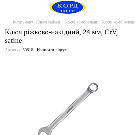
Інструмент
Ключі гайкові
Ключі комбіновані
Ключі комбінова
Ключ ріжково-накідний, 24 мм, CrV,
satine
Артикул:
50818
Написати відгук