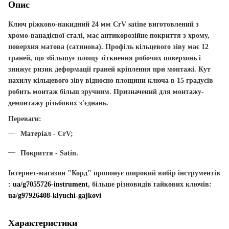
Опис
Ключ ріжково-накидний 24 мм CrV satine
виготовлений з
хромо-ванадієвої сталі, має антикорозійне покриття з хрому,
поверхня матова (сатинова). Профіль кільцевого зіву має 12
граней, що збільшує площу зіткнення робочих поверхонь і
знижує ризик деформації граней кріплення при монтажі. Кут
нахилу кільцевого зіву відносно площини ключа в 15 градусів
робить монтаж більш зручним. Призначений для монтажу-
демонтажу різьбових з'єднань.
Переваги:
Матеріал - CrV;
Покриття - Satin.
Інтернет-магазин "Корд" пропонує широкий вибір інструментів
:
ua/g7055726-instrument
, більше різновидів гайкових ключів:
ua/g97926408-klyuchi-gajkovi
Характеристики