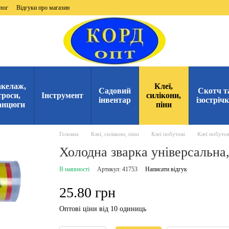
лог
Відгуки про магазин
келаж,
Клеї,
Садовий
Скотч т
троси,
Інструмент
силікони,
інвентар
ізостріч
анцюги
піни
Головна
Клеї, силікони, піни
Клеї побутові
Клеї побутов
Холодна зварка універсальна,
В наявності
Артикул: 41753
Написати відгук
25.80 грн
Оптові ціни від 10 одиниць