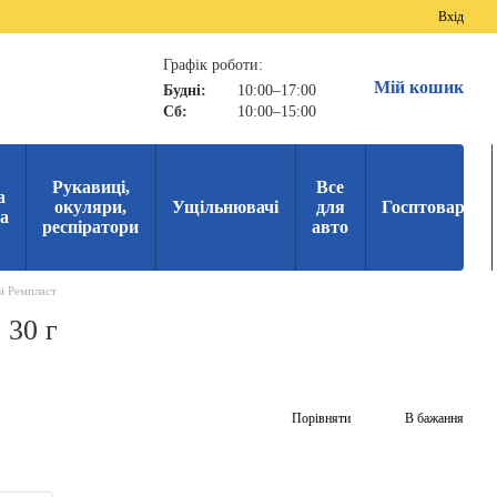
Вхід
Графік роботи:
Мій кошик
Будні:
10:00–17:00
Сб:
10:00–15:00
Рукавиці,
Все
а
окуляри,
Ущільнювачі
для
Госптовари
ка
респіратори
авто
і Ремпласт
 30 г
Порівняти
В бажання