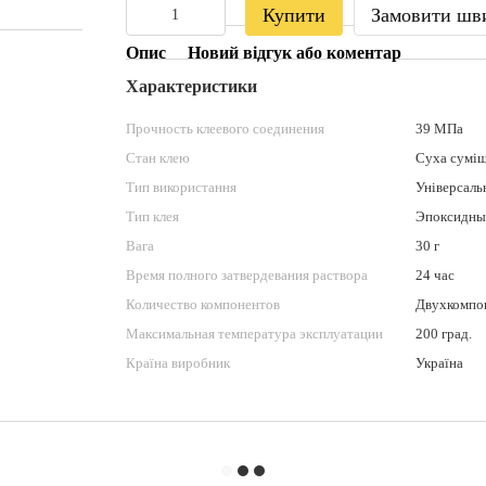
Купити
Замовити шв
Опис
Новий відгук або коментар
Характеристики
Прочность клеевого соединения
39 МПа
Стан клею
Суха сумі
Тип використання
Універсаль
Тип клея
Эпоксидны
Вага
30 г
Время полного затвердевания раствора
24 час
Количество компонентов
Двухкомпо
Максимальная температура эксплуатации
200 град.
Країна виробник
Україна