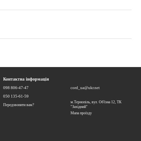
Контактна інформація
098 806-47-47
cord_ua@ukr.net
050 135-61-59
м.Тернопіль, вул. Об'їзна 12, ТК
Передзвонити вам?
"Західний"
Мапа проїзду