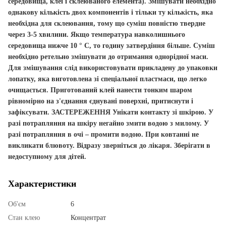
середовища, клеї і склеюваного елемента). Змішувати необхідно
однакову кількість двох компонентів і тільки ту кількість, яка
необхідна для склеювання, тому що суміш повністю твердне
через 3-5 хвилини. Якщо температура навколишнього
середовища нижче 10 ° C, то годину затвердіння більше. Суміш
необхідно ретельно змішувати до отримання однорідної маси.
Для змішування слід використовувати прикладену до упаковки
лопатку, яка виготовлена зі спеціальної пластмаси, що легко
очищається. Приготований клей нанести тонким шаром
рівномірно на з'єднання єднувані поверхні, притиснути і
зафіксувати.
ЗАСТЕРЕЖЕННЯ
Унікати контакту зі шкірою. У
разі потрапляння на шкіру негайно змити водою з милому. У
разі потрапляння в очі – промити водою. При ковтанні не
викликати блювоту. Відразу зверніться до лікаря. Зберігати в
недоступному для дітей.
Характеристики
Об'єм
6
Стан клею
Концентрат