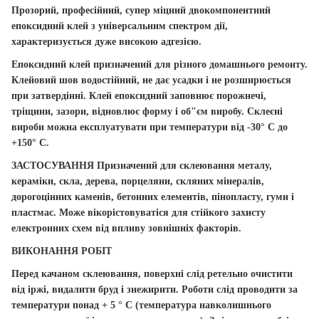
Прозорий, професійний, супер міцний двокомпонентний
епоксидний клей з універсальним спектром дії,
характеризується дуже високою адгезією.
Епоксидний клей призначений для різного домашнього ремонту.
Клейовий шов водостійний, не дає усадки і не розширюється
при затвердінні. Клей епоксидний заповнює порожнечі,
тріщини, зазори, відновлює форму і об"єм виробу. Склеєні
вироби можна експлуатувати при температури від -30° C до
+150° C.
ЗАСТОСУВАННЯ
Призначений для склеювання металу,
кераміки, скла, дерева, порцеляни, скляних мінералів,
дорогоцінних каменів, бетонних елементів, пінопласту, гуми і
пластмас. Може вікорістовуватіся для стійкого захисту
електронних схем від впливу зовнішніх факторів.
ВИКОНАННЯ РОБІТ
Перед качаном склеювання, поверхні слід ретельно очистити
від іржі, видалити бруд і знежирити. Роботи слід проводити за
температури понад + 5 ° C (температура навколишнього