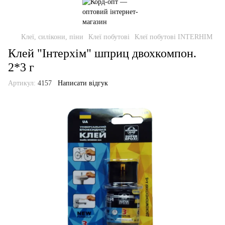
Клеї, силікони, піни
Клеї побутові
Клеї побутові INTERHIM
Клей "Інтерхім" шприц двохкомпон.
2*3 г
Артикул:
4157
Написати відгук