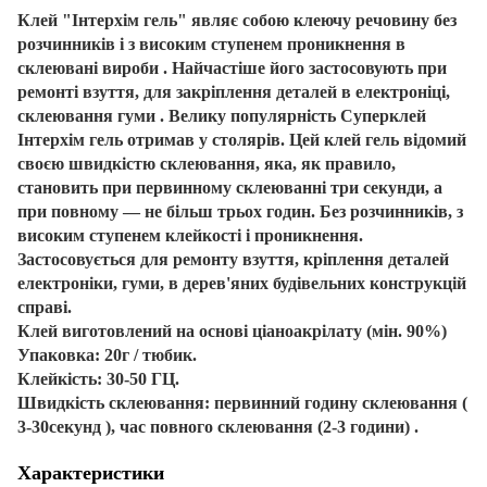
Клей "Інтерхім гель"
являє собою клеючу речовину без
розчинників і з високим ступенем проникнення в
склеювані вироби . Найчастіше його застосовують при
ремонті взуття, для закріплення деталей в електроніці,
склеювання гуми . Велику популярність Суперклей
Інтерхім гель отримав у столярів. Цей клей гель відомий
своєю швидкістю склеювання, яка, як правило,
становить при первинному склеюванні три секунди, а
при повному ― не більш трьох годин. Без розчинників, з
високим ступенем клейкості і проникнення.
Застосовується для ремонту взуття, кріплення деталей
електроніки, гуми, в дерев'яних будівельних конструкцій
справі.
Клей виготовлений на основі ціаноакрілату (мін. 90%)
Упаковка
: 20г / тюбик.
Клейкість:
30-50 ГЦ.
Швидкість склеювання: первинний годину склеювання (
3-30секунд ), час повного склеювання (2-3 години)
.
Характеристики