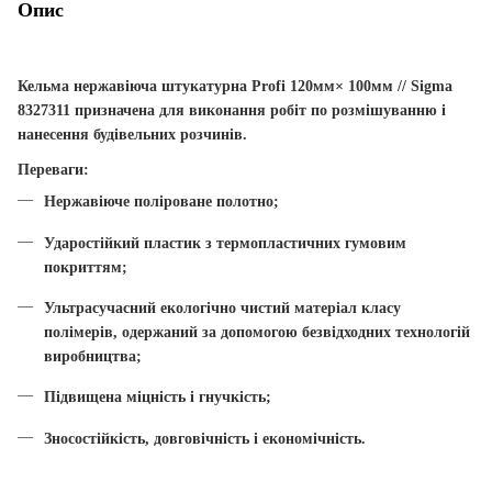
Опис
Кельма
нержавіюча
штукатурна
Profi
120мм
×
100мм
// Sigma
8327311
призначена
для
виконання
робіт
по
розмішуванню
і
нанесення
будівельних
розчинів
.
Переваги:
Нержавіюче поліроване полотно;
Ударостійкий пластик з термопластичних гумовим
покриттям;
Ультрасучасний екологічно чистий матеріал класу
полімерів, одержаний за допомогою безвідходних технологій
виробництва;
Підвищена міцність і гнучкість;
Зносостійкість, довговічність і економічність.