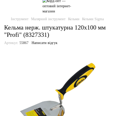
Інструмент
Малярний інструмент
Кельми
Кельми Sigma
Кельма нерж. штукатурна 120х100 мм
"Profi" (8327331)
Артикул:
55867
Написати відгук