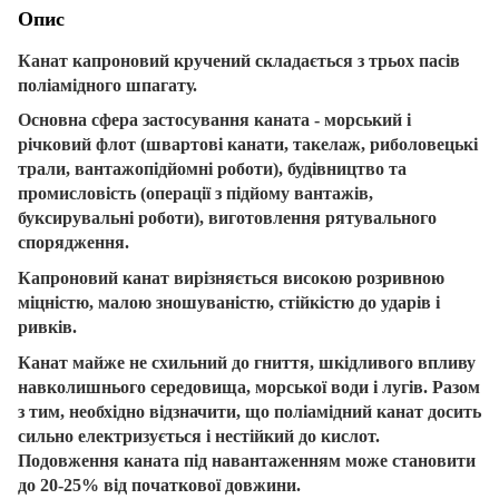
Опис
Канат капроновий кручений
складається з трьох пасів
поліамідного шпагату.
Основна сфера застосування каната - морський і
річковий флот (швартові канати, такелаж, риболовецькі
трали, вантажопідйомні роботи), будівництво та
промисловість (операції з підйому вантажів,
буксирувальні роботи), виготовлення рятувального
спорядження.
Капроновий канат вирізняється високою розривною
міцністю, малою зношуваністю, стійкістю до ударів і
ривків.
Канат майже не схильний до гниття, шкідливого впливу
навколишнього середовища, морської води і лугів. Разом
з тим, необхідно відзначити, що поліамідний канат досить
сильно електризується і нестійкий до кислот.
Подовження каната під навантаженням може становити
до 20-25% від початкової довжини.