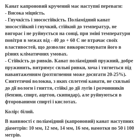
Канат капроновий кручений має наступні переваги:
- Висока міцність.
- Гнучкість і зносостійкість. Поліамідний канат
зносостійкий і гнучкий, стійкий до температур, не
вигорає і не руйнується на сонці, при зміні температури
повітря в межах від - 40 до + 60 C не втрачає своїх
властивостей, що дозволяє використовувати його в
різних кліматичних умовах.
- Стійкість до ривків. Канат поліамідний пружний, добре
пружинить, витримує сильні ривки, хоча і тягнеться під
навантаженням (розтягнення може досягати 20-25%).
Синтетичні волокна, з яких сплетені канати, не схильні
до дії вологи і гниття, стійкі до дії лугів і розчинників
(бензин, спирт, ацетон, скипидар), але руйнуються в
фторованими спирті і кислотах.
Колір: білий.
В наявності є поліамідний (капроновий) канат наступних
діаметрів: 10 мм, 12 мм, 14 мм, 16 мм, намотки по 50 і 100
метрів.