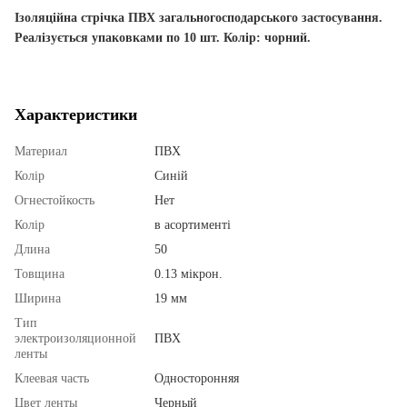
Ізоляційна стрічка ПВХ загальногосподарського застосування.
Реалізується упаковками по 10 шт. Колір: чорний.
Характеристики
Материал
ПВХ
Колір
Синій
Огнестойкость
Нет
Колір
в асортименті
Длина
50
Товщина
0.13 мікрон.
Ширина
19 мм
Тип
электроизоляционной
ПВХ
ленты
Клеевая часть
Односторонняя
Цвет ленты
Черный