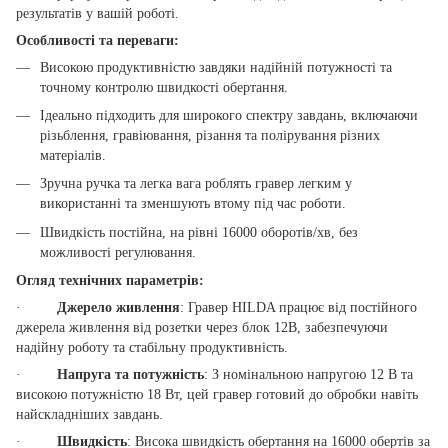
результатів у вашій роботі.
Особливості та переваги:
Високою продуктивністю завдяки надійній потужності та
точному контролю швидкості обертання.
Ідеально підходить для широкого спектру завдань, включаючи
різьблення, гравіювання, різання та полірування різних
матеріалів.
Зручна ручка та легка вага роблять гравер легким у
використанні та зменшують втому під час роботи.
Швидкість постійна, на рівні 16000 оборотів/хв, без
можливості регулювання.
Огляд технічних параметрів:
·
Джерело живлення
: Гравер HILDA працює від постійного
джерела живлення від розетки через блок 12В, забезпечуючи
надійну роботу та стабільну продуктивність.
·
Напруга та потужність
: З номінальною напругою 12 В та
високою потужністю 18 Вт, цей гравер готовий до обробки навіть
найскладніших завдань.
·
Швидкість
: Висока швидкість обертання на 16000 обертів за