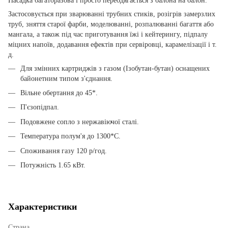
Насадка багаторазова і просто переодягається з балона на балон.
Застосовується при зварюванні трубних стиків, розігрів замерзлих
труб, зняття старої фарби, моделюванні, розпалюванні багаття або
мангала, а також під час приготування їжі і кейтерингу, підпалу
міцних напоїв, додавання ефектів при сервіровці, карамелізації і т.
д.
Для змінних картриджів з газом (Ізобутан-бутан) оснащених
байонетним типом з'єднання.
Вільне обертання до 45*.
П'єзопідпал.
Подовжене сопло з нержавіючої сталі.
Температура полум'я до 1300*С.
Споживання газу 120 р/год.
Потужність 1.65 кВт.
Характеристики
Страна