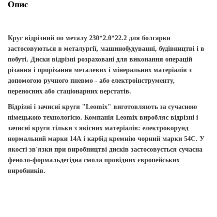
Опис
Круг відрізний по металу 230*2.0*22.2 для болгарки
застосовуються в металургії, машинобудуванні, будівництві і в
побуті. Диски відрізні розраховані для виконання операцій
різання і прорізання металевих і мінеральних матеріалів з
допомогою ручного пневмо - або електроінструменту,
переносних або стаціонарних верстатів.
Відрізні і зачисні круги "Leomix" виготовляють за сучасною
німецькою технологією. Компанія Leomix виробляє відрізні і
зачисні круги тільки з якісних матеріалів: електрокорунд
нормальний марки 14А і карбід кремнію чорний марки 54С. У
якості зв'язки при виробництві дисків застосовується сучасна
феноло-формальдегідна смола провідних європейських
виробників.