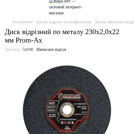
Інструмент
Диски відрізні та шліфувальні
Диски абразивні відр
Диск відрізний по металу 230х2,0х22
мм Prom-Ax
Артикул:
54108
Написати відгук