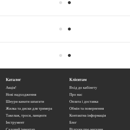
Каталог
Клієнтам
Акція!
Вхід до кабінету
Нові надходження
Про нас
Шнури канати шпагати
Оплата і доставка
Жилка та диски для тримера
Обмін та повернення
Такелаж, троси, ланцюги
Контактна інформація
Інструмент
Блог
Садовий інвентар
Відгуки про магазин