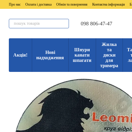
Перейти до основного контенту
Про нас
Оплата і доставка
Обмін та повернення
Контактна інформація
Б
098 806-47-47
Жилка
Шнури
та
Та
Нові
Акція!
канати
диски
надходження
шпагати
для
л
тримера