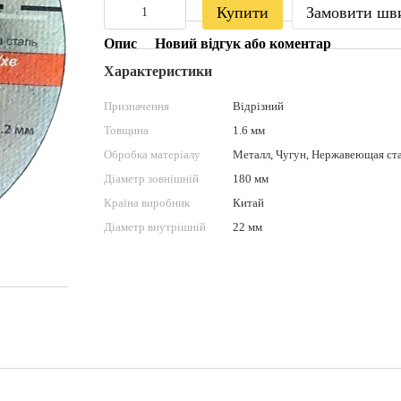
Купити
Замовити шв
Опис
Новий відгук або коментар
Характеристики
Призначення
Відрізний
Товщина
1.6 мм
Обробка матеріалу
Металл, Чугун, Нержавеющая стал
Діаметр зовнішній
180 мм
Країна виробник
Китай
Діаметр внутрішній
22 мм