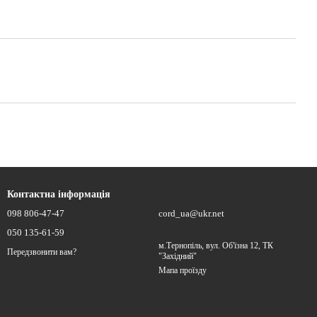
Контактна інформація
098 806-47-47
cord_ua@ukr.net
050 135-61-59
м.Тернопіль, вул. Об'їзна 12, ТК
Передзвонити вам?
"Західний"
Мапа проїзду