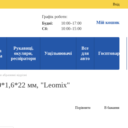
Вхід
Графік роботи:
Мій кошик
Будні:
10:00–17:00
Сб:
10:00–15:00
Рукавиці,
Все
а
окуляри,
Ущільнювачі
для
Госптовари
ка
респіратори
авто
и абразивні відрізні
0*1,6*22 мм, "Leomix"
Порівняти
В бажання