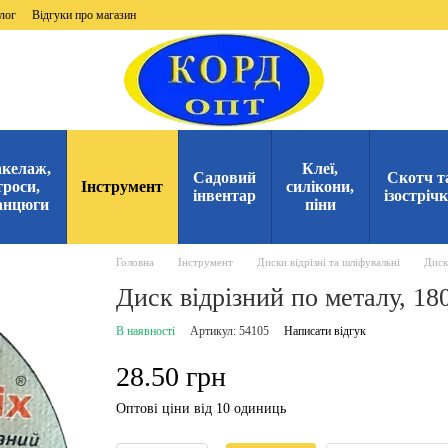
лог
Відгуки про магазин
келаж,
Клеї,
Садовий
Скотч т
троси,
Інструмент
силікони,
інвентар
ізостріч
анцюги
піни
Головна
Інструмент
Диски відрізні та шліфувальні
Диск
Диск відрізний по металу, 18
В наявності
Артикул: 54105
Написати відгук
28.50 грн
Оптові ціни від 10 одиниць