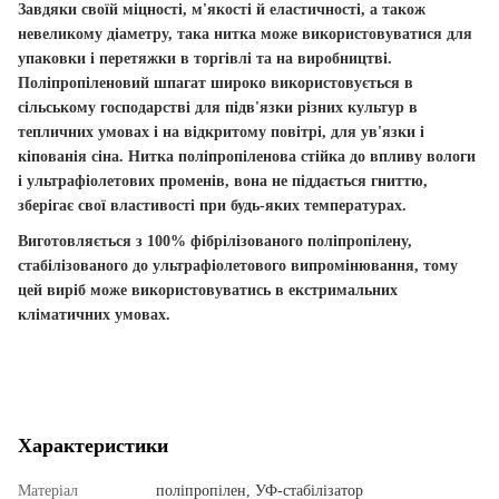
Завдяки своїй міцності, м'якості й еластичності, а також
невеликому діаметру, така нитка може використовуватися для
упаковки і перетяжки в торгівлі та на виробництві.
Поліпропіленовий шпагат широко використовується в
сільському господарстві для підв'язки різних культур в
тепличних умовах і на відкритому повітрі, для ув'язки і
кіпованія сіна.
Нитка поліпропіленова стійка до впливу вологи
і ультрафіолетових променів, вона не піддається гниттю,
зберігає свої властивості при будь-яких температурах
.
Виготовляється з 100% фібрілізованого поліпропілену,
стабілізованого до ультрафіолетового випромінювання, тому
цей виріб може використовуватись в екстримальних
кліматичних умовах.
Характеристики
Матеріал
поліпропілен, УФ-стабілізатор