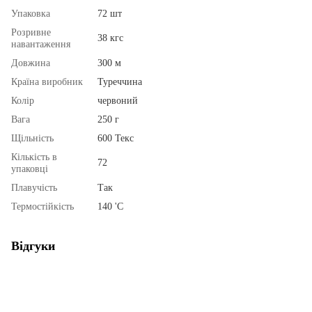
Упаковка
72 шт
Розривне
38 кгс
навантаження
Довжина
300 м
Країна виробник
Туреччина
Колір
червоний
Вага
250 г
Щільність
600 Текс
Кількість в
72
упаковці
Плавучість
Так
Термостійкість
140 'С
Відгуки