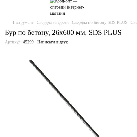
Інструмент
Свердла та фрези
Свердла по бетону SDS PLUS
Све
Бур по бетону, 26х600 мм, SDS PLUS
Артикул:
45299
Написати відгук