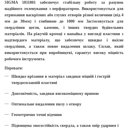
SIGMA 1811801
забезпечує стабільну роботу за рахунок
надійного зчленування з перфоратором. Використовується для
отримання наскрізних або глухих отворів різної величини (від 4
мм до 30мм) і глибиною до 1000 мм Застосовується для
свердління цегли, каменю, і інших твердих будівельних
матеріалів. На ріжучій кромці є напайка у вигляді пластини з
надтвердого матеріалу, що забезпечує швидке і якісне
свердління, а також повне видалення шлаку. Сплав, який
використовується при виробництві, гарантує високу міцність
робочого інструмента.
Переваги:
Швидке врізання в матеріал завдяки міцній і гострій
твердосплавній пластині
Довговічність, завдяки високоміцному припою
Оптимальне видалення пилу з отвору
Геометрично точні відчини
Підвищена зносостійкість свердла, а також опір ударним і