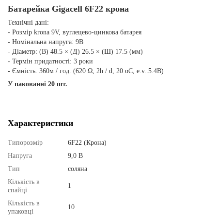
Батарейка Gigacell 6F22 крона
Технічні дані:
-
Розмір
krona 9V
,
вуглецево
-
цинкова
батарея
-
Номінальна напруга
:
9В
-
Діаметр
:
(
В
)
48.5
×
(
Д
)
26.5
×
(
Ш
)
17.5
(
мм
)
-
Термін
придатності
:
3 роки
-
Ємність
:
360м
/
год
.
(
620
Ω
,
2h
/
d
,
20
oC
,
e.v.:5.4В
)
У пакованні 20 шт.
Характеристики
Типорозмір
6F22 (Крона)
Напруга
9,0 В
Тип
соляна
Кількість в
1
спайці
Кількість в
10
упаковці