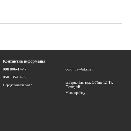
Контактна інформація
098 806-47-47
cord_ua@ukr.net
050 135-61-59
м.Тернопіль, вул. Об'їзна 12, ТК
Передзвонити вам?
"Західний"
Мапа проїзду