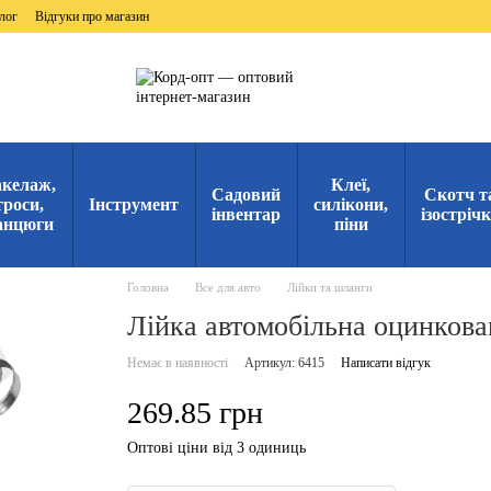
лог
Відгуки про магазин
келаж,
Клеї,
Садовий
Скотч т
троси,
Інструмент
силікони,
інвентар
ізостріч
анцюги
піни
Головна
Все для авто
Лійки та шланги
Лійка автомобільна оцинкова
Немає в наявності
Артикул: 6415
Написати відгук
269.85 грн
Оптові ціни від 3 одиниць