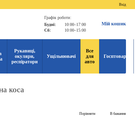
Вхід
Графік роботи:
Мій кошик
Будні:
10:00–17:00
Сб:
10:00–15:00
Рукавиці,
Все
а
окуляри,
Ущільнювачі
для
Госптовари
ка
респіратори
авто
на коса
Порівняти
В бажання