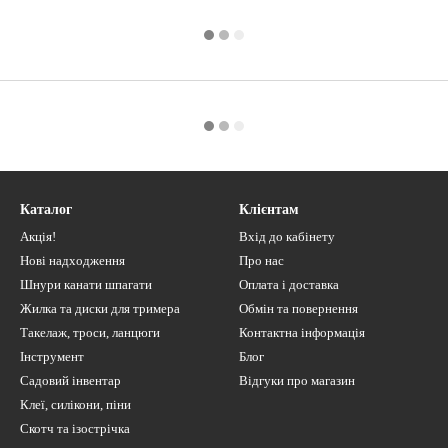
Каталог
Клієнтам
Акція!
Вхід до кабінету
Нові надходження
Про нас
Шнури канати шпагати
Оплата і доставка
Жилка та диски для тримера
Обмін та повернення
Такелаж, троси, ланцюги
Контактна інформація
Інструмент
Блог
Садовий інвентар
Відгуки про магазин
Клеї, силікони, піни
Скотч та ізострічка