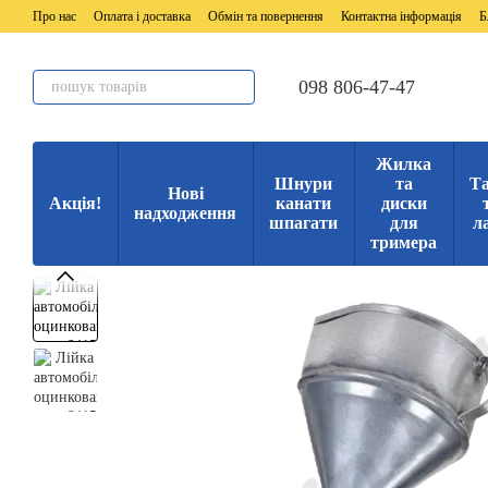
Перейти до основного контенту
Про нас
Оплата і доставка
Обмін та повернення
Контактна інформація
Б
098 806-47-47
Жилка
Шнури
та
Та
Нові
Акція!
канати
диски
надходження
шпагати
для
л
тримера