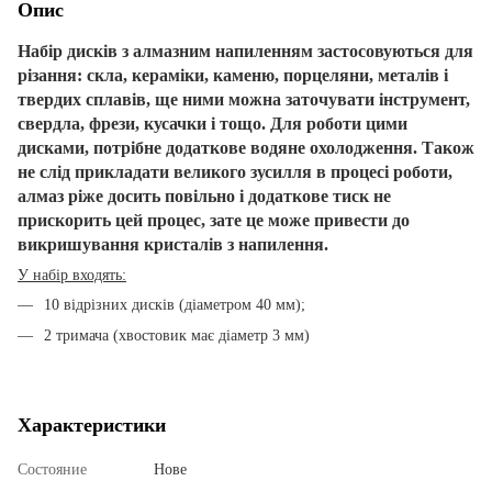
Опис
Набір дисків з алмазним напиленням
застосовуються для
різання: скла, кераміки, каменю, порцеляни, металів і
твердих сплавів, ще ними можна заточувати інструмент,
свердла, фрези, кусачки і тощо. Для роботи цими
дисками, потрібне додаткове водяне охолодження. Також
не слід прикладати великого зусилля в процесі роботи,
алмаз ріже досить повільно і додаткове тиск не
прискорить цей процес, зате це може привести до
викришування кристалів з напилення.
У набір входять:
10 відрізних дисків (діаметром 40 мм);
2 тримача (хвостовик має діаметр 3 мм)
Характеристики
Состояние
Нове